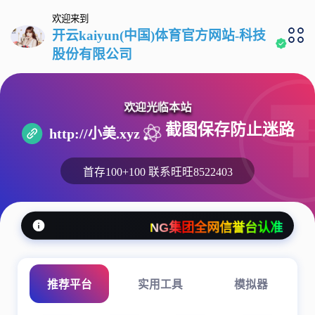
欢迎来到
开云kaiyun(中国)体育官方网站-科技
股份有限公司
欢迎光临本站
截图保存防止迷路
http://小美.xyz
首存100+100 联系旺旺8522403
NG集团全网信誉台认准小美.x
推荐平台
实用工具
模拟器